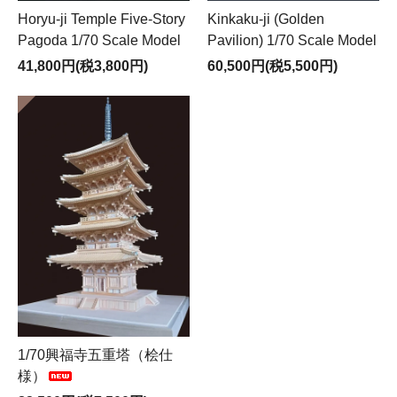
Horyu-ji Temple Five-Story
Kinkaku-ji (Golden
Pagoda 1/70 Scale Model
Pavilion) 1/70 Scale Model
41,800円(税3,800円)
60,500円(税5,500円)
1/70興福寺五重塔（桧仕
様）