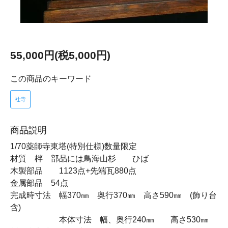
55,000円(税5,000円)
この商品のキーワード
社寺
商品説明
1/70薬師寺東塔(特別仕様)数量限定
材質 柈 部品には鳥海山杉 ひば
木製部品 1123点+先端瓦880点
金属部品 54点
完成時寸法 幅370㎜ 奥行370㎜ 高さ590㎜ (飾り台
含)
本体寸法 幅、奥行240㎜ 高さ530㎜