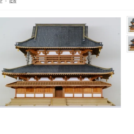
P
>
社寺