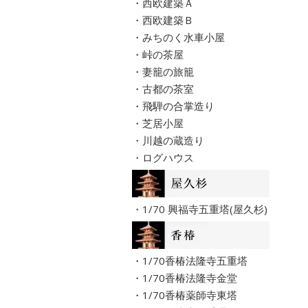
・西欧建築Ａ
・西欧建築Ｂ
・みちのく水車小屋
・峠の茶屋
・妻籠の旅籠
・古都の茶室
・飛騨の合掌造り
・芝居小屋
・川越の蔵造り
・ログハウス
・1/70 興福寺五重塔(屋久杉)
・1/70香椿法隆寺五重塔
・1/70香椿法隆寺金堂
・1/70香椿薬師寺東塔