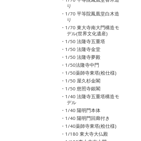
り
・1/70 平等院鳳凰堂白木造
り
・1/70 東大寺南大門構造モ
デル(世界文化遺産)
・1/50 法隆寺五重塔
・1/50 法隆寺金堂
・1/50 法隆寺夢殿
・1/50法隆寺中門
・1/50薬師寺東塔(桧仕様)
・1/50 屋久杉金閣
・1/50 慈照寺銀閣
・1/40 法隆寺五重塔構造モ
デル
・1/40 陽明門本体
・1/40 陽明門回廊付き
・1/40薬師寺東塔(桧仕様)
・1/180 東大寺大仏殿