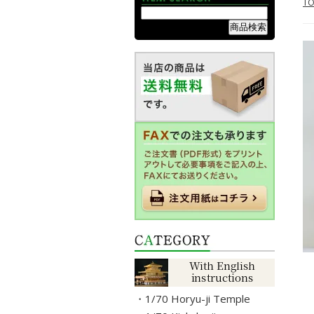
TO
・1/70 Horyu-ji Temple