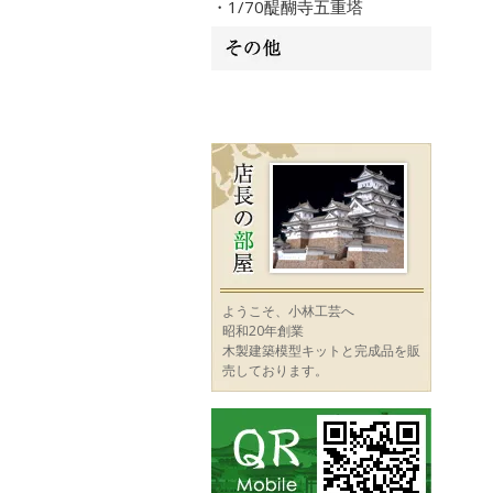
・1/70醍醐寺五重塔
ようこそ、小林工芸へ
昭和20年創業
木製建築模型キットと完成品を販
売しております。