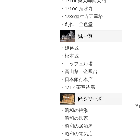
・1/100東大寺南大門
・1/100 清水寺
・1/36室生寺五重塔
・創作 金色堂
・姫路城
・松本城
・エッフェル塔
・高山祭 金鳳台
・日本銀行本店
・1/17 茶室待庵
Y
・昭和の銭湯
・昭和の民家
・昭和の居酒屋
・昭和の電気店