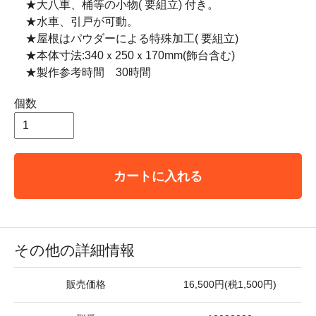
★大八車、桶等の小物( 要組立) 付き。
★水車、引戸が可動。
★屋根はパウダーによる特殊加工( 要組立)
★本体寸法:340ｘ250ｘ170mm(飾台含む)
★製作参考時間 30時間
個数
カートに入れる
その他の詳細情報
販売価格
16,500円(税1,500円)